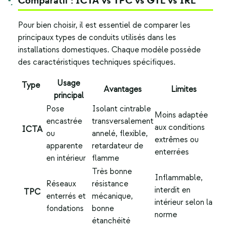
Comparatif : ICTA vs TPC vs GTL vs IRL
Pour bien choisir, il est essentiel de comparer les
principaux types de conduits utilisés dans les
installations domestiques. Chaque modèle possède
des caractéristiques techniques spécifiques.
Usage
Type
Avantages
Limites
principal
Pose
Isolant cintrable
Moins adaptée
encastrée
transversalement
aux conditions
ICTA
ou
annelé, flexible,
extrêmes ou
apparente
retardateur de
enterrées
en intérieur
flamme
Très bonne
Inflammable,
Réseaux
résistance
interdit en
TPC
enterrés et
mécanique,
intérieur selon la
fondations
bonne
norme
étanchéité